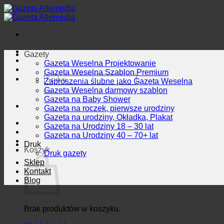
Przewiń
do
zawartości
Gazety
Gazeta Weselna Projektowanie
Gazeta Weselna Szablon Premium
Szukaj:
Zaproszenia ślubne jako Gazeta Weselna
Gazeta Weselna darmowy szablon
Gazeta na Baby Shower
Gazeta na roczek, pierwsze urodziny
Gazeta na urodziny, Okładka, Plakat
Gazeta na Urodziny 18 – 30 lat
Gazeta na Urodziny 40 – 70+ lat
Druk
Koszyk
Druk gazety
Sklep
Kontakt
Blog
Brak produktów w koszyku.